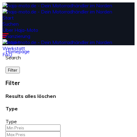
Start
Suchen
Über Haja-Moto
Finanzierung
Kontakt
Werkstatt
Homepage
FAQ
Search
Filter
Filter
Results
alles löschen
Type
Type